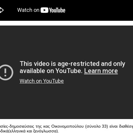
ασίες-δημοσιεύσεις της κας Οικονομοπούλου (σύνολο 33) είναι διαθέσιμ
οδικά(ελληνικά και ξενόγλωσσα).